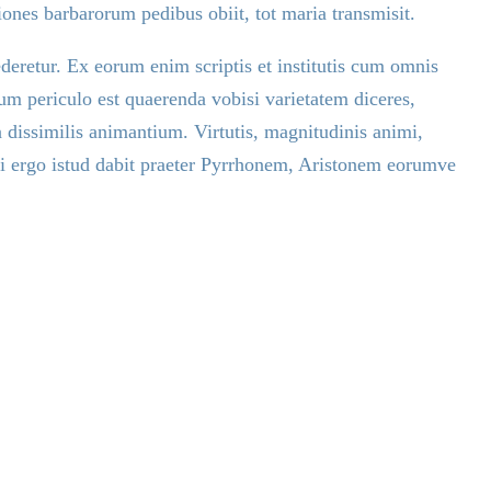
iones barbarorum pedibus obiit, tot maria transmisit.
ederetur. Ex eorum enim scriptis et institutis cum omnis
cum periculo est quaerenda vobisi varietatem diceres,
n dissimilis animantium. Virtutis, magnitudinis animi,
tibi ergo istud dabit praeter Pyrrhonem, Aristonem eorumve