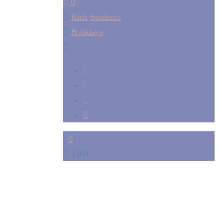
0
Kids
Students
Holidays
0
1364