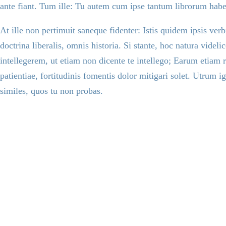
ante fiant. Tum ille: Tu autem cum ipse tantum librorum habea
At ille non pertimuit saneque fidenter: Istis quidem ipsis ver
doctrina liberalis, omnis historia. Si stante, hoc natura vid
intellegerem, ut etiam non dicente te intellego; Earum etiam 
patientiae, fortitudinis fomentis dolor mitigari solet. Utrum
similes, quos tu non probas.