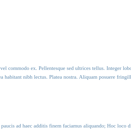
r vel commodo ex. Pellentesque sed ultrices tellus. Integer lo
ea habitant nibh lectus. Platea nostra. Aliquam posuere fringi
ucis ad haec additis finem faciamus aliquando; Hoc loco disci