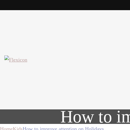
IT Consulting company
How to im
Home
Kids
How to improve attention on Holidays