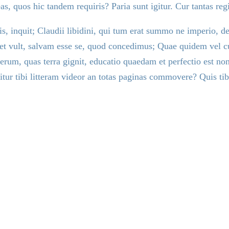
s, quos hic tandem requiris? Paria sunt igitur. Cur tantas reg
bis, inquit; Claudii libidini, qui tum erat summo ne imperio, d
elicet vult, salvam esse se, quod concedimus; Quae quidem vel 
rerum, quas terra gignit, educatio quaedam et perfectio est no
 igitur tibi litteram videor an totas paginas commovere? Quis 