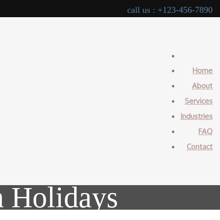
call us : +123-456-7890
Home
About
Services
Industries
FAQ
Contact
n Holidays